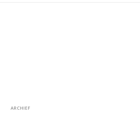
ARCHIEF
juni 2026
maart 2026
oktober 2025