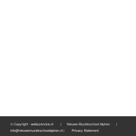
mei 2017
maart 2017
februari 2017
januari 2017
december 2016
november 2016
september 2016
mei 2016
april 2016
maart 2016
februari 2016
© Copyright -
webszervice.nl
| Nieuwe Muziekschool Alphen |
info@nieuwemuziekschoolalphen.nl
|
Privacy Statement