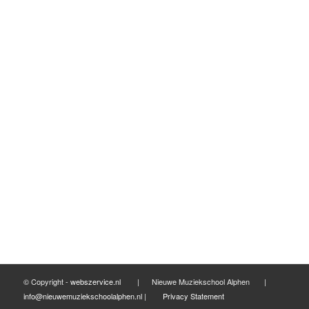
mei 2017
maart 2017
februari 2017
januari 2017
december 2016
november 2016
september 2016
mei 2016
april 2016
maart 2016
februari 2016
© Copyright -
webszervice.nl
| Nieuwe Muziekschool Alphen |
info@nieuwemuziekschoolalphen.nl
|
Privacy Statement