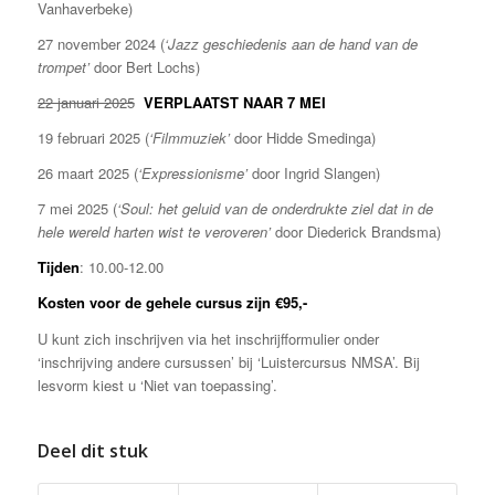
Vanhaverbeke)
27 november 2024 (
‘Jazz geschiedenis aan de hand van de
trompet’
door Bert Lochs)
22 januari 2025
VERPLAATST NAAR 7 MEI
19 februari 2025 (
‘Filmmuziek’
door Hidde Smedinga)
26 maart 2025 (
‘Expressionisme’
door Ingrid Slangen)
7 mei 2025 (
‘Soul:
het geluid van de onderdrukte ziel dat in de
hele wereld harten wist te veroveren’
door Diederick Brandsma)
Tijden
: 10.00-12.00
Kosten voor de gehele cursus zijn €95,-
U kunt zich inschrijven via het inschrijfformulier onder
‘inschrijving andere cursussen’ bij ‘Luistercursus NMSA’. Bij
lesvorm kiest u ‘Niet van toepassing’.
Deel dit stuk