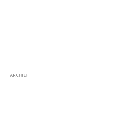
ARCHIEF
juni 2026
maart 2026
oktober 2025
juni 2025
april 2025
maart 2025