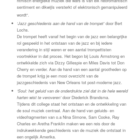
ritmisch energieke muziek die wars is van elk neoromantisch
sentiment en dikwijls versterkt of elektronisch gemanipuleerd
wordt
“.
‘Jazz geschiedenis aan de hand van de trompet’
door Bert
Lochs.
De trompet heeft vanaf het begin van de jazz een belangrijke
rol gespeeld in het ontstaan van de jazz en bij iedere
verandering in stijl waren er een aantal trompettisten
voortrekker in dat proces. Het begon bij Louis Armstrong en
ontwikkelde zich via Dizzy Gillespie en Miles Davis tot Don
Cherry en verder. Aan de hand van een aantal grootheden op
de trompet krijg je een mooi overzicht van de
jazzgeschiedenis van New Orleans tot post-moderne jazz.
‘Soul: het geluid van de onderdrukte ziel dat in de hele wereld
harten wist te veroveren’
door Diederick Brandsma.
Tijdens dit college staat het ontstaan en de ontwikkeling van
de soul muziek centraal. Aan de hand van geluids- en
videofragmenten van o.a Nina Simone, Sam Cooke, Ray
Charles en Aretha Franklin maken we een reis door de
indrukwekkende geschiedenis van de muziek die ontstaat in
een ongelijk Amerika.