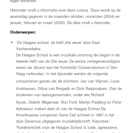
eigen docenten.
Hieronder vindt u informatie over deze cursus. Deze wordt op de
woensdag gegeven in de maanden oktober, november (2024) en
januari, februari en maart (2025). De data vindt u hieronder.
Onderwerpen:
‘De Haagse school, 2e helft 20e eeuw’
door Kaat
Vanhaverbeke.
De Haagse School is een muzikale stroming die begon in de
tweede helft van de 20e eeuw. De eerste vertegenwoordigers
waren als docent aan het Koninklijk Conservatorium in Den
Haag verbonden. In het bijzonder worden de volgende
componisten gezien als de stichters: Jan van Vlijmen
, Louis
Andriessen
, Gilius van Bergeijk
en Dick Raaijmakers
. Ook de
studenten van laatstgenoemden, onder wie Richard
Ayres
, Diderik Wagenaar
, Ron Ford, Martijn Padding
en Peter
Adriaansz maken deel uit van de Haagse School.De
Amerikaanse componist Gene Carl schreef in 1987 in het
door Donemus uitgegeven muziektijdschrift ‘Keynotes’:
“
Karakteristiek voor de Haagse School is luide, agressieve,