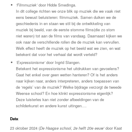
‘Filmmuziek’
door Hidde Smedinga.
In dit college richten we onze blik op muziek die we vaak niet
eens bewust beluisteren: filmmuziek. Samen duiken we de
geschiedenis in en staan we stil bij de ontwikkeling van
muziek bij beeld, van de eerste stomme films(die zo stom
niet waren) tot aan de films van vandaag. Daarnaast kijken we
ook naar de verschillende rollen die de muziek kan vervullen.
Welk effect heeft de muziek op het beeld wat we zien, en wat
betekent dat voor het verhaal dat wordt verteld?
‘Expressionisme’
door Ingrid Slangen.
Betekent het expressionisme het uitdrukken van gevoelens?
Gaat het enkel over geen wetten hanteren? Of is het anders
naar kijken naar, anders interpreteren, anders toepassen van
de ‘regels’ van de muziek? Welke bijdrage verzorgt de tweede
Weense school? En hoe klinkt expressionisme eigenlijk?
Deze luisterles kan niet zonder afbeeldingen van de
schilderkunst en andere kunst uitingen….
Data
:
23 oktober 2024 (
De Haagse school, 2e helft 20e eeuw’
door Kaat