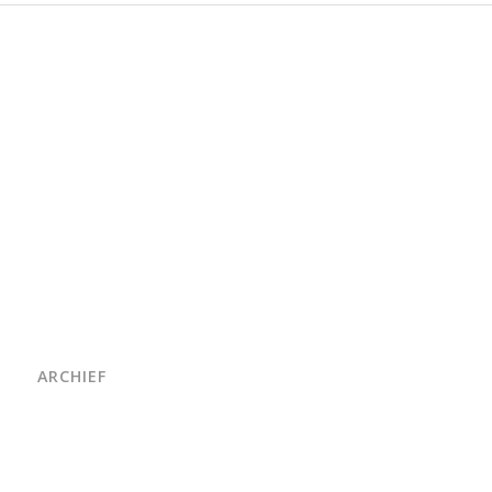
ARCHIEF
juni 2026
maart 2026
oktober 2025