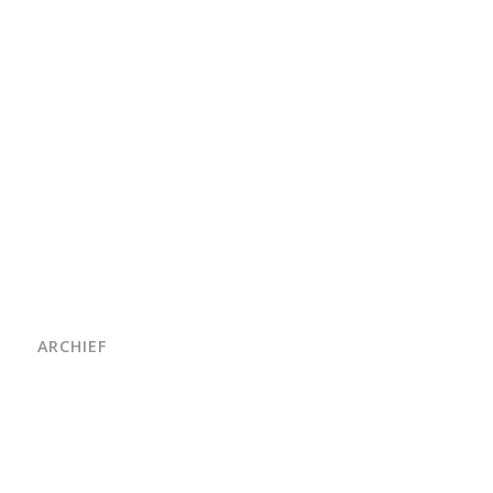
ARCHIEF
juni 2026
maart 2026
oktober 2025
juni 2025