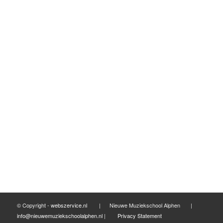
mei 2017
maart 2017
februari 2017
januari 2017
december 2016
november 2016
september 2016
mei 2016
april 2016
maart 2016
februari 2016
© Copyright -
webszervice.nl
| Nieuwe Muziekschool Alphen |
info@nieuwemuziekschoolalphen.nl
|
Privacy Statement