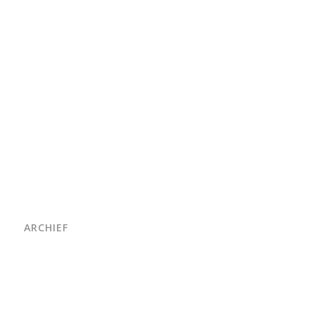
ARCHIEF
juni 2026
maart 2026
oktober 2025
juni 2025