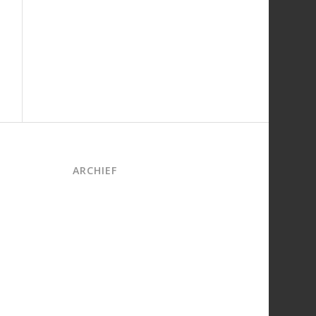
ARCHIEF
juni 2026
maart 2026
oktober 2025
juni 2025
april 2025
maart 2025
februari 2025
december 2024
november 2024