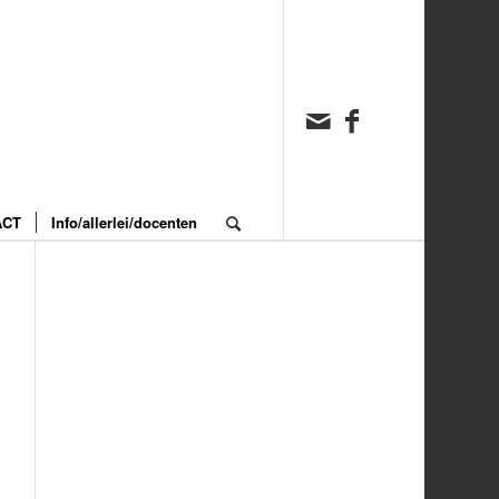
ACT
Info/allerlei/docenten