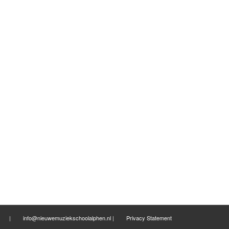
phen |
info@nieuwemuziekschoolalphen.nl
|
Privacy Statement