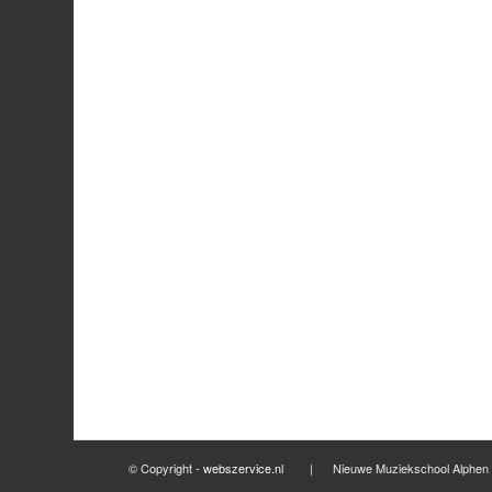
© Copyright -
webszervice.nl
| Nieuwe Muziekschool Al