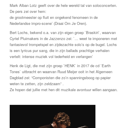
Mark Alban Lotz geeft over de hele wereld tal van soloconcerten.
De pers zei over hem:
de grootmeester op fluit en ongekend fenomeen in de
Nederlandse impro-scene’ (Draai Om Je Oren).
Bert Lochs, bekend o.a. van zijn eigen groep `Braskiri`, waarvan
Cyriel Pluimakers in de Jazzenzo zei: `… weet te imponeren met
fantasievol trompetspel en zijdezachte solo’s op de bugel. Lochs
is een lyricus pur sang, die in zijn ballads prachtige verhalen
vertelt: intense muziek vol tederheid en verlangen’
Henk de Ligt, die met zijn groep `HENK` in 2017 de cd `Earth
Tones` uitbracht en waarvan Ruud Meijer ooit in het Algemeen
Dagblad zei: “Componisten die zo’n spanningsboog op papier
weten te zetten, zijn zeldzaam” .
Ze hopen dat jullie met hen dit muzikale avontuur willen aangaan.