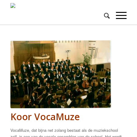
Koor VocaMuze
VocaMuze, dat bijna net zolang bestaat als de muziekschool
zelf, is een van de vocale ensembles van de school. Het wordt