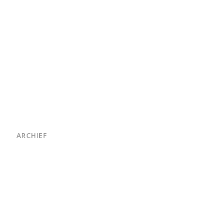
ARCHIEF
juni 2026
maart 2026
oktober 2025
juni 2025
april 2025
maart 2025