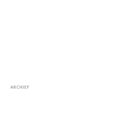
ARCHIEF
juni 2026
maart 2026
oktober 2025
juni 2025
april 2025