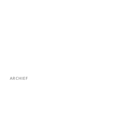
ARCHIEF
juni 2026
maart 2026
oktober 2025
juni 2025
april 2025
maart 2025