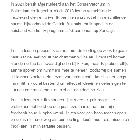
In 2024 ben ik afgestudeerd aan het Conservatorium in
Rotterdam en ik geef al sinds 2018 les op verschillende
muziekscholen en privé. Ik ben hiernaast actief in verschillende
bands, bijvoorbeeld de Certain Animals, en ik speel in de
huisband van het tv-programma “Groenteman op Zondag”.
In mijn lessen probeer ik samen met de leerling op zoek te gaan
naar wat de leerling uit het drummen wil halen. Uiteraard komen
hier de nodige basisvaardigheden bij kijken, maar ik probeer altijd
aan te sporen om nummers mee te nemen, zodat wij die samen
uit kunnen zoeken. Het lezen van notenschrift komt zeker langs,
maar dit is vooral bestemd om effectief ideeën en oefeningen te
kunnen communiceren, en niet als een doel op zich.
In mijn lessen sta ik voor een fijne sfeer. Ik pak mogelijke
problemen het liefst op een positieve manier aan, en mijn
feedback houd ik opbouwend. Ik sta voor een hoop ideeën open
en deins niet snel weg als een leerling ideeën heeft die misschien
(nog) niet in mijn straatje passen.