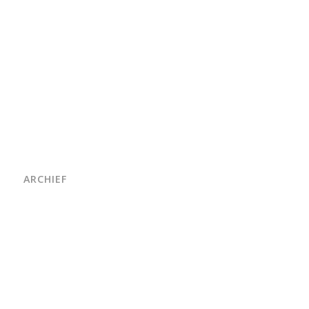
ARCHIEF
juni 2026
maart 2026
oktober 2025
juni 2025
april 2025
maart 2025