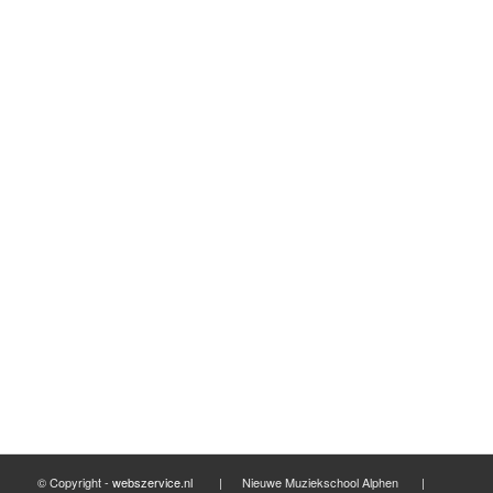
augustus 2017
mei 2017
maart 2017
februari 2017
januari 2017
december 2016
november 2016
september 2016
mei 2016
april 2016
maart 2016
februari 2016
© Copyright -
webszervice.nl
| Nieuwe Muziekschool Alphen |