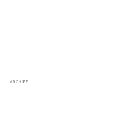
ARCHIEF
juni 2026
maart 2026
oktober 2025
juni 2025
april 2025