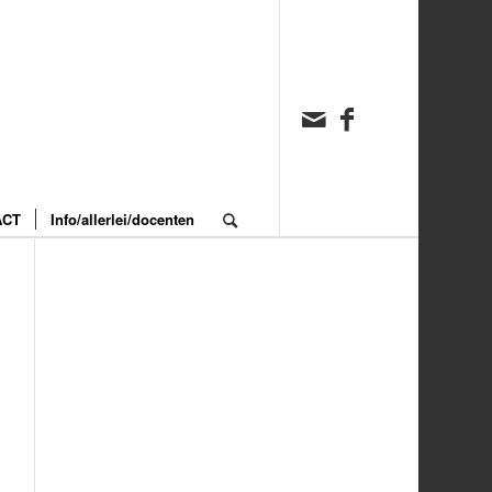
ACT
Info/allerlei/docenten