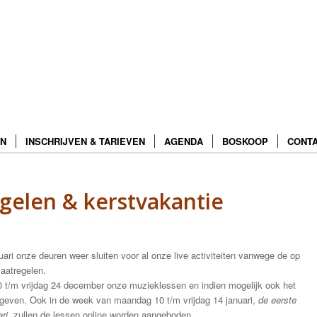
N
INSCHRIJVEN & TARIEVEN
AGENDA
BOSKOOP
CONT
gelen & kerstvakantie
ri onze deuren weer sluiten voor al onze live activiteiten vanwege de op
aatregelen.
t/m vrijdag 24 december onze muzieklessen en indien mogelijk ook het
geven. Ook in de week van maandag 10 t/m vrijdag 14 januari,
de eerste
ari,
zullen de lessen online worden aangeboden.