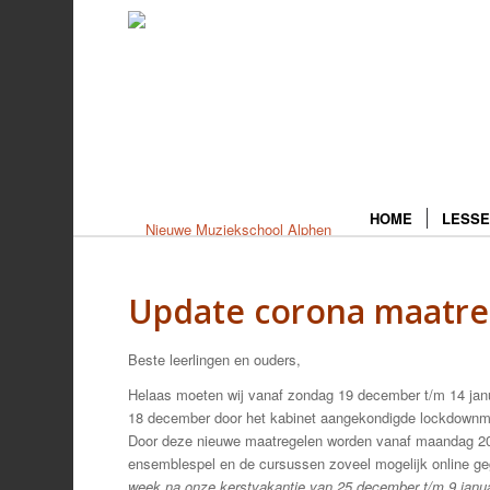
HOME
LESSE
Update corona maatre
Beste leerlingen en ouders,
Helaas moeten wij vanaf zondag 19 december t/m 14 janua
18 december door het kabinet aangekondigde lockdownm
Door deze nieuwe maatregelen worden vanaf maandag 20 
ensemblespel en de cursussen zoveel mogelijk online ge
week na onze kerstvakantie van 25 december t/m 9 janu