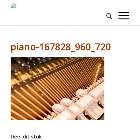
piano-167828_960_720
Deel dit stuk