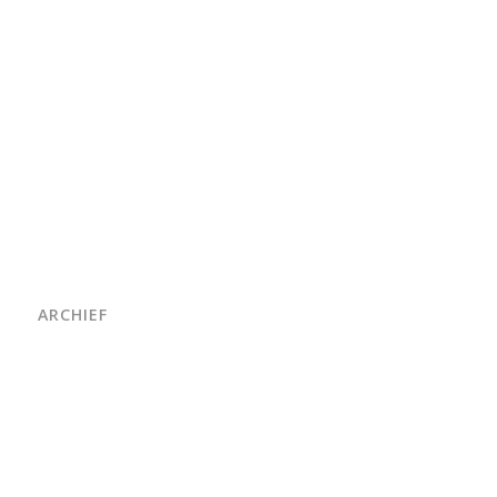
ARCHIEF
juni 2026
maart 2026
oktober 2025
juni 2025
april 2025