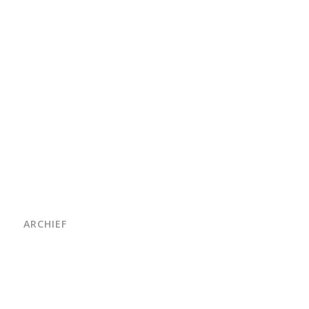
ARCHIEF
juni 2026
maart 2026
oktober 2025
juni 2025