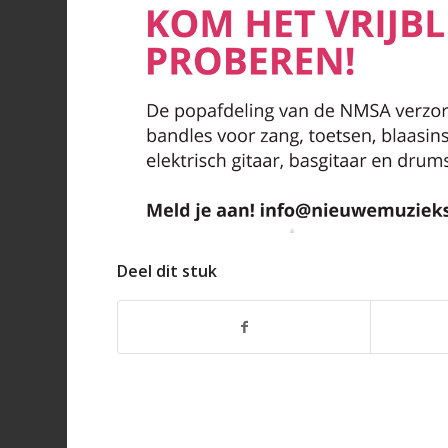
Deel dit stuk