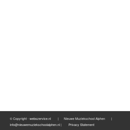
mei 2017
maart 2017
februari 2017
januari 2017
december 2016
november 2016
september 2016
mei 2016
april 2016
maart 2016
februari 2016
© Copyright -
webszervice.nl
| Nieuwe Muziekschool Alphen |
info@nieuwemuziekschoolalphen.nl
|
Privacy Statement