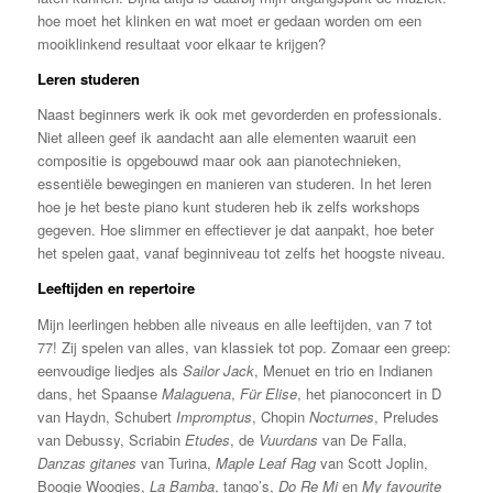
hoe moet het klinken en wat moet er gedaan worden om een
mooiklinkend resultaat voor elkaar te krijgen?
Leren studeren
Naast beginners werk ik ook met gevorderden en professionals.
Niet alleen geef ik aandacht aan alle elementen waaruit een
compositie is opgebouwd maar ook aan pianotechnieken,
essentiële bewegingen en manieren van studeren. In het leren
hoe je het beste piano kunt studeren heb ik zelfs workshops
gegeven. Hoe slimmer en effectiever je dat aanpakt, hoe beter
het spelen gaat, vanaf beginniveau tot zelfs het hoogste niveau.
Leeftijden en repertoire
Mijn leerlingen hebben alle niveaus en alle leeftijden, van 7 tot
77! Zij spelen van alles, van klassiek tot pop. Zomaar een greep:
eenvoudige liedjes als
Sailor Jack
, Menuet en trio en Indianen
dans, het Spaanse
Malaguena
,
Für Elise
, het pianoconcert in D
van Haydn, Schubert
Impromptus
, Chopin
Nocturnes
, Preludes
van Debussy, Scriabin
Etudes
, de
Vuurdans
van De Falla,
Danzas gitanes
van Turina,
Maple Leaf Rag
van Scott Joplin,
Boogie Woogies,
La Bamba
, tango’s,
Do Re Mi
en
My favourite