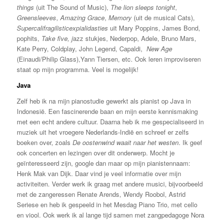
things
(uit The Sound of Music),
The lion sleeps tonight
,
Greensleeves
,
Amazing Grace
,
Memory
(uit de musical Cats),
Supercalifragilisticexpialidasties
uit Mary Poppins, James Bond,
pophits,
Take five, j
azz stukjes, Nederpop, Adele, Bruno Mars,
Kate Perry, Coldplay, John Legend, Capaldi,
New Age
(Einaudi/Philip Glass),Yann Tiersen, etc. Ook leren improviseren
staat op mijn programma. Veel is mogelijk!
Java
Zelf heb ik na mijn pianostudie gewerkt als pianist op Java in
Indonesië. Een fascinerende baan en mijn eerste kennismaking
met een echt andere cultuur. Daarna heb ik me gespecialiseerd in
muziek uit het vroegere Nederlands-Indië en schreef er zelfs
boeken over, zoals
De oostenwind waait naar het westen
. Ik geef
ook concerten en lezingen over dit onderwerp. Mocht je
geïnteresseerd zijn, google dan maar op mijn pianistennaam:
Henk Mak van Dijk. Daar vind je veel informatie over mijn
activiteiten. Verder werk ik graag met andere musici, bijvoorbeeld
met de zangeressen Renate Arends, Wendy Roobol, Astrid
Seriese en heb ik gespeeld in het Mesdag Piano Trio, met cello
en viool. Ook werk ik al lange tijd samen met zangpedagoge Nora