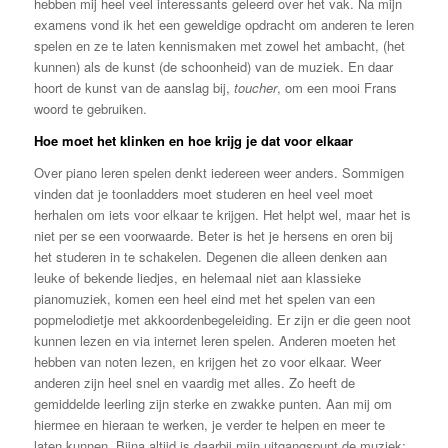
hebben mij heel veel interessants geleerd over het vak. Na mijn
examens vond ik het een geweldige opdracht om anderen te leren
spelen en ze te laten kennismaken met zowel het ambacht, (het
kunnen) als de kunst (de schoonheid) van de muziek. En daar
hoort de kunst van de aanslag bij,
toucher
, om een mooi Frans
woord te gebruiken.
Hoe moet het klinken en hoe krijg je dat voor elkaar
Over piano leren spelen denkt iedereen weer anders. Sommigen
vinden dat je toonladders moet studeren en heel veel moet
herhalen om iets voor elkaar te krijgen. Het helpt wel, maar het is
niet per se een voorwaarde. Beter is het je hersens en oren bij
het studeren in te schakelen. Degenen die alleen denken aan
leuke of bekende liedjes, en helemaal niet aan klassieke
pianomuziek, komen een heel eind met het spelen van een
popmelodietje met akkoordenbegeleiding. Er zijn er die geen noot
kunnen lezen en via internet leren spelen. Anderen moeten het
hebben van noten lezen, en krijgen het zo voor elkaar. Weer
anderen zijn heel snel en vaardig met alles. Zo heeft de
gemiddelde leerling zijn sterke en zwakke punten. Aan mij om
hiermee en hieraan te werken, je verder te helpen en meer te
laten kunnen. Bijna altijd is daarbij mijn uitgangspunt de muziek: