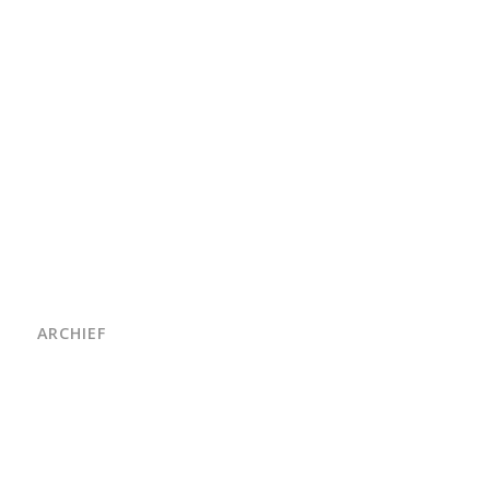
ARCHIEF
juni 2026
maart 2026
oktober 2025
juni 2025
april 2025