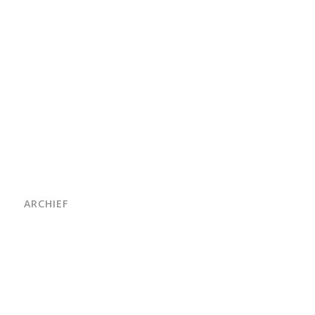
ARCHIEF
juni 2026
maart 2026
oktober 2025
juni 2025
april 2025